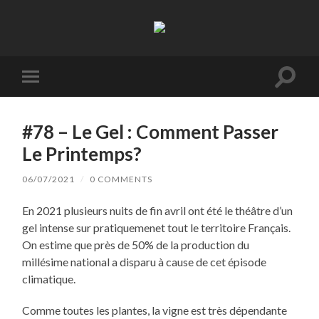
La
Terre
à
Boire
Toggl
Toggle
search
mobile
field
menu
#78 – Le Gel : Comment Passer
Le Printemps?
06/07/2021
/
0 COMMENTS
En 2021 plusieurs nuits de fin avril ont été le théâtre d’un
gel intense sur pratiquemenet tout le territoire Français.
On estime que près de 50% de la production du
millésime national a disparu à cause de cet épisode
climatique.
Comme toutes les plantes, la vigne est très dépendante