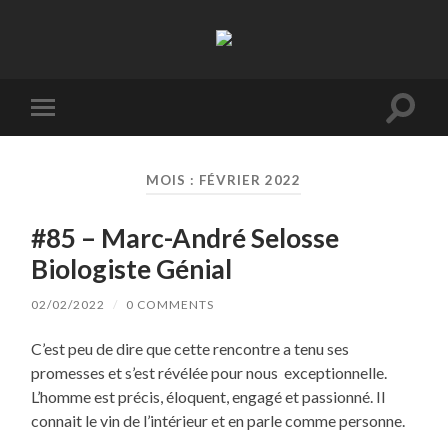
La
Terre
à
Boire
Toggl
Toggle
search
mobile
field
menu
MOIS :
FÉVRIER 2022
#85 – Marc-André Selosse
Biologiste Génial
02/02/2022
/
0 COMMENTS
C’est peu de dire que cette rencontre a tenu ses
promesses et s’est révélée pour nous exceptionnelle.
L’homme est précis, éloquent, engagé et passionné. Il
connait le vin de l’intérieur et en parle comme personne.