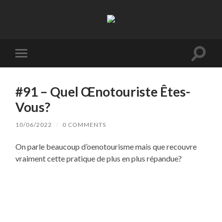
La
Terre
à
Boire
Toggl
Toggle
search
mobile
field
menu
#91 – Quel Œnotouriste Êtes-
Vous?
10/06/2022
/
0 COMMENTS
On parle beaucoup d’oenotourisme mais que recouvre
vraiment cette pratique de plus en plus répandue?