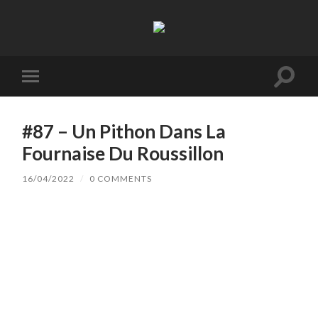
La
Terre
à
Boire
Toggl
Toggle
search
mobile
field
menu
#87 – Un Pithon Dans La
Fournaise Du Roussillon
16/04/2022
/
0 COMMENTS