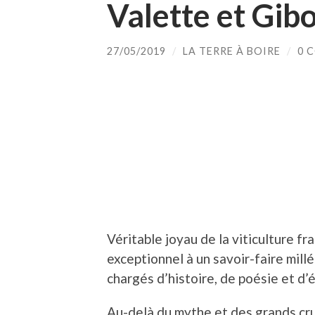
Valette et Gib
27/05/2019
/
LA TERRE À BOIRE
/
0 
Véritable joyau de la viticulture fr
exceptionnel à un savoir-faire mill
chargés d’histoire, de poésie et d’
Au-delà du mythe et des grands crus