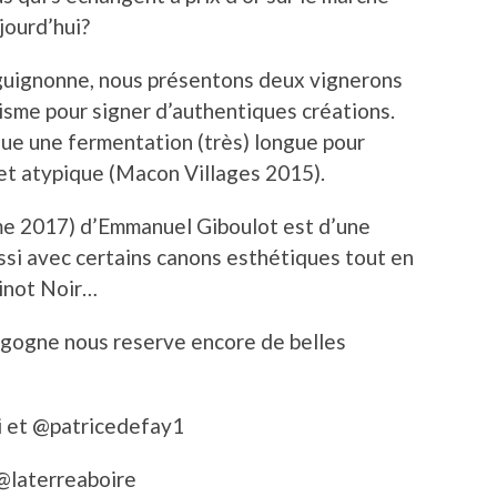
ujourd’hui?
rguignonne, nous présentons deux vignerons
cisme pour signer d’authentiques créations.
que une fermentation (très) longue pour
t atypique (Macon Villages 2015).
ime 2017) d’Emmanuel Giboulot est d’une
aussi avec certains canons esthétiques tout en
Pinot Noir…
rgogne nous reserve encore de belles
i et @patricedefay1
 @laterreaboire