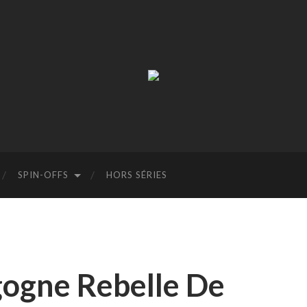
La
Terre
à
Boire
SPIN-OFFS
HORS SÉRIES
gogne Rebelle De