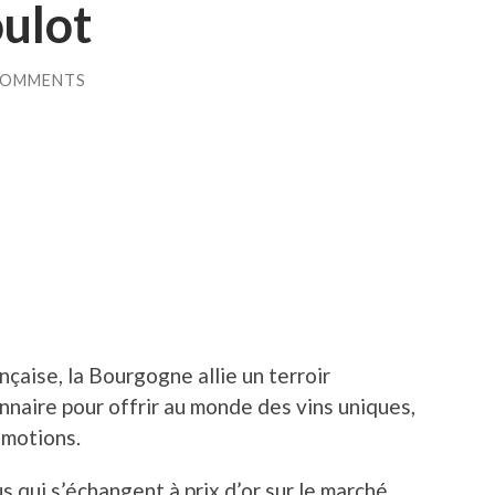
oulot
COMMENTS
ançaise, la Bourgogne allie un terroir
énnaire pour offrir au monde des vins uniques,
émotions.
 qui s’échangent à prix d’or sur le marché