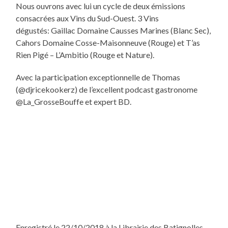
Nous ouvrons avec lui un cycle de deux émissions
consacrées aux Vins du Sud-Ouest. 3 Vins
dégustés: Gaillac Domaine Causses Marines (Blanc Sec),
Cahors Domaine Cosse-Maisonneuve (Rouge) et T’as
Rien Pigé – L’Ambitio (Rouge et Nature).
Avec la participation exceptionnelle de Thomas
(@djricekookerz) de l’excellent podcast gastronome
@La_GrosseBouffe et expert BD.
Enregistré le 22/10/2018 à la Librairie des Batignolles