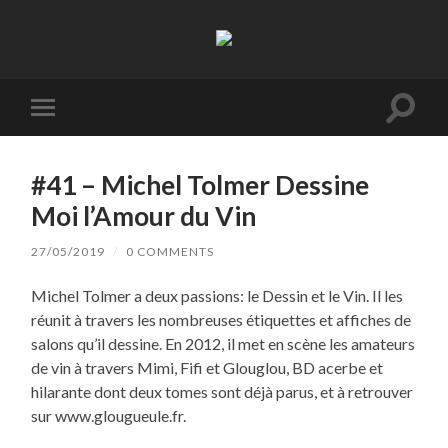
La
Terre
à
Boire
Toggl
Toggle
search
mobile
field
menu
#41 – Michel Tolmer Dessine
Moi l’Amour du Vin
27/05/2019
/
0 COMMENTS
Michel Tolmer a deux passions: le Dessin et le Vin. Il les
réunit à travers les nombreuses étiquettes et affiches de
salons qu’il dessine. En 2012, il met en scène les amateurs
de vin à travers Mimi, Fifi et Glouglou, BD acerbe et
hilarante dont deux tomes sont déjà parus, et à retrouver
sur www.glougueule.fr.