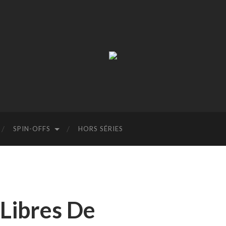
La
Terre
à
Boire
SPIN-OFFS
HORS SÉRIES
 Libres De